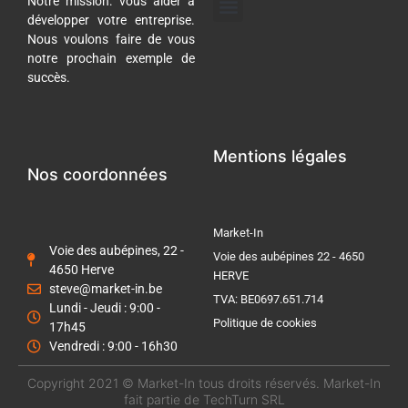
Notre mission: vous aider à
développer votre entreprise.
Gestion des réseaux sociaux
Référencement Naturel (SEO)
Nous voulons faire de vous
notre prochain exemple de
succès.
Mentions légales
Nos coordonnées
Market-In
Voie des aubépines, 22 -
Voie des aubépines 22 - 4650
4650 Herve
HERVE
steve@market-in.be
TVA: BE0697.651.714
Lundi - Jeudi : 9:00 -
Politique de cookies
17h45
Vendredi : 9:00 - 16h30
Copyright 2021 © Market-In tous droits réservés.
Market-In
fait partie de TechTurn SRL