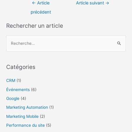
←
Article
Article suivant
→
précédent
Rechercher un article
R
e
c
Catégories
h
e
CRM
(1)
r
Événements
(6)
c
Google
(4)
h
Marketing Automation
(1)
e
r
Marketing Mobile
(2)
Performance du site
(5)
: