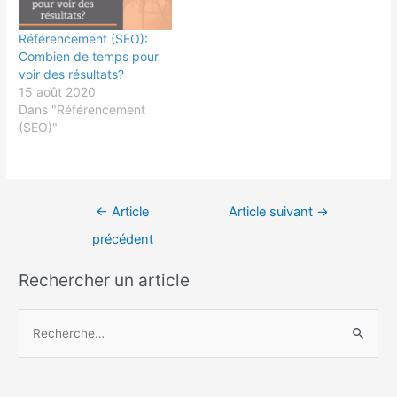
Référencement (SEO):
Combien de temps pour
voir des résultats?
15 août 2020
Dans "Référencement
(SEO)"
←
Article
Article suivant
→
précédent
Rechercher un article
R
e
c