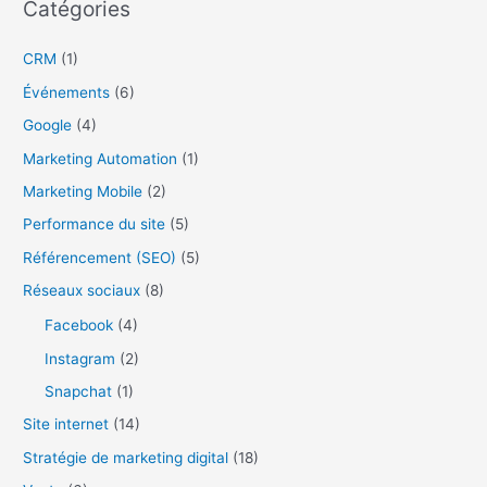
Catégories
h
e
CRM
(1)
r
Événements
(6)
c
Google
(4)
h
Marketing Automation
(1)
e
r
Marketing Mobile
(2)
Performance du site
(5)
:
Référencement (SEO)
(5)
Réseaux sociaux
(8)
Facebook
(4)
Instagram
(2)
Snapchat
(1)
Site internet
(14)
Stratégie de marketing digital
(18)