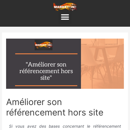
Aller
au
Menu
contenu
Navigation
de
l’article
Améliorer son
référencement hors site
Si vous avez des bases concernant le référencement