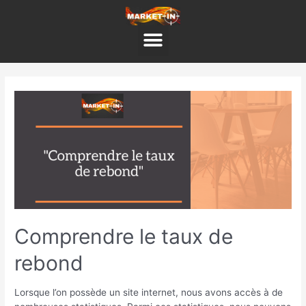
Aller
au
Menu
contenu
Pagination
des
Comprendre
publications
le
taux
de
rebond
Comprendre le taux de
rebond
Lorsque l’on possède un site internet, nous avons accès à de