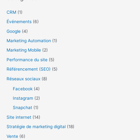
e
CRM
(1)
r
Événements
(6)
c
Google
(4)
h
Marketing Automation
(1)
e
r
Marketing Mobile
(2)
Performance du site
(5)
:
Référencement (SEO)
(5)
Réseaux sociaux
(8)
Facebook
(4)
Instagram
(2)
Snapchat
(1)
Site internet
(14)
Stratégie de marketing digital
(18)
Vente
(6)