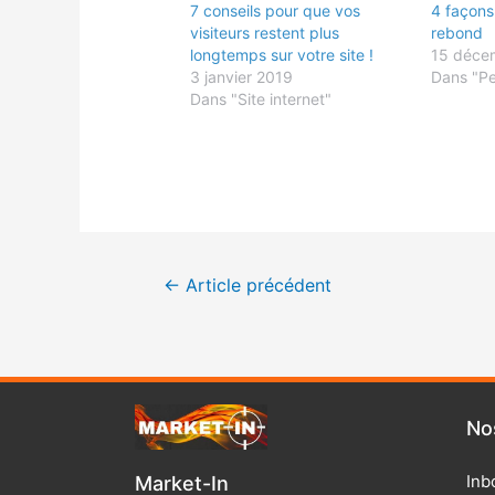
7 conseils pour que vos
4 façons 
visiteurs restent plus
rebond
longtemps sur votre site !
15 déce
3 janvier 2019
Dans "Pe
Dans "Site internet"
←
Article précédent
Nos 
Inb
Market-In