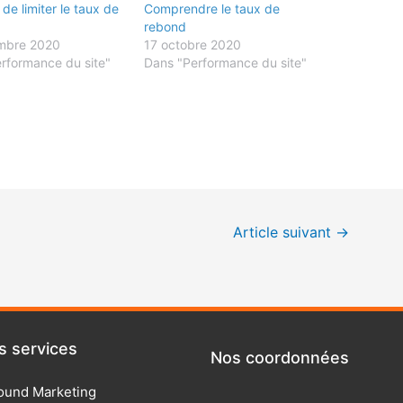
de limiter le taux de
Comprendre le taux de
rebond
mbre 2020
17 octobre 2020
rformance du site"
Dans "Performance du site"
Article suivant
→
services
Nos coordonnées
ound Marketing