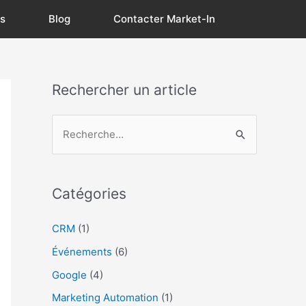
s
Blog
Contacter Market-In
Rechercher un article
R
e
c
Catégories
h
e
CRM
(1)
r
Événements
(6)
c
Google
(4)
h
Marketing Automation
(1)
e